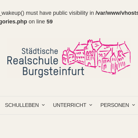
wakeup() must have public visibility in
/var/www/vhosts
egories.php
on line
59
SCHULLEBEN
UNTERRICHT
PERSONEN