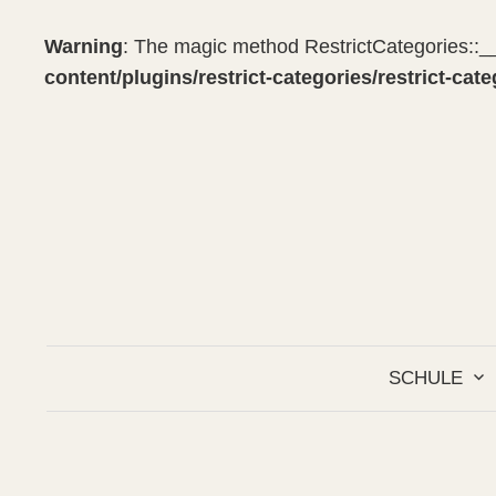
Warning
: The magic method RestrictCategories::__
content/plugins/restrict-categories/restrict-cat
Springe
zum
Inhalt
SCHULE