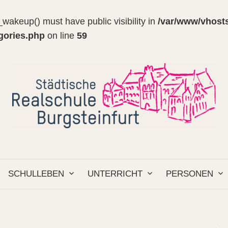
wakeup() must have public visibility in
/var/www/vhosts
egories.php
on line
59
SCHULLEBEN
UNTERRICHT
PERSONEN