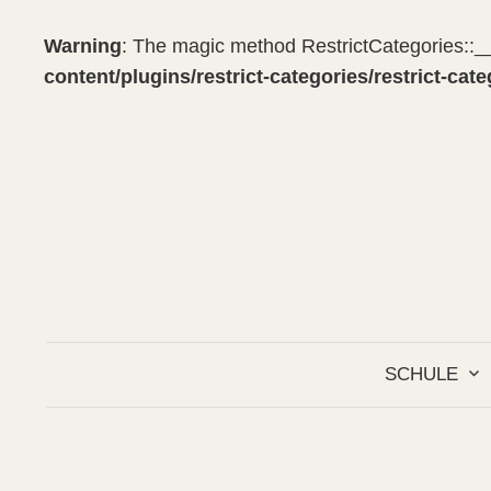
Warning
: The magic method RestrictCategories::__
content/plugins/restrict-categories/restrict-cat
Springe
zum
Inhalt
SCHULE