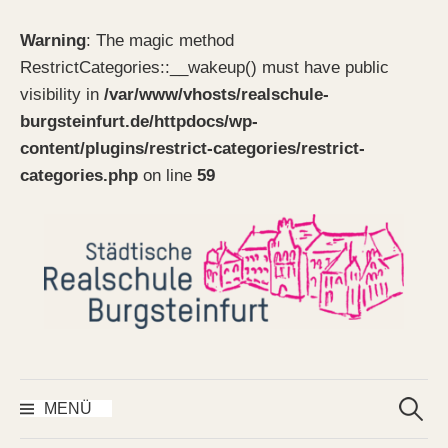
Warning
: The magic method
RestrictCategories::__wakeup() must have public
visibility in
/var/www/vhosts/realschule-
burgsteinfurt.de/httpdocs/wp-
content/plugins/restrict-categories/restrict-
categories.php
on line
59
Springe
zum
Inhalt
Suchen
nach:
MENÜ