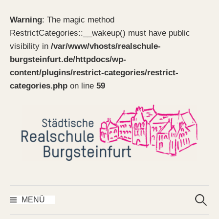
Warning
: The magic method
RestrictCategories::__wakeup() must have public
visibility in
/var/www/vhosts/realschule-
burgsteinfurt.de/httpdocs/wp-
content/plugins/restrict-categories/restrict-
categories.php
on line
59
Springe
zum
Inhalt
Suchen
nach:
MENÜ