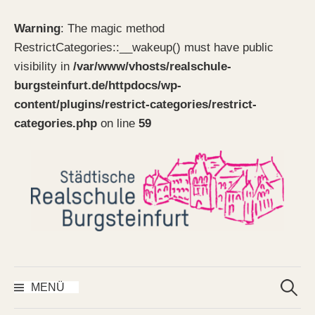
Warning
: The magic method
RestrictCategories::__wakeup() must have public
visibility in
/var/www/vhosts/realschule-
burgsteinfurt.de/httpdocs/wp-
content/plugins/restrict-categories/restrict-
categories.php
on line
59
Springe
zum
Inhalt
Suchen
nach:
MENÜ