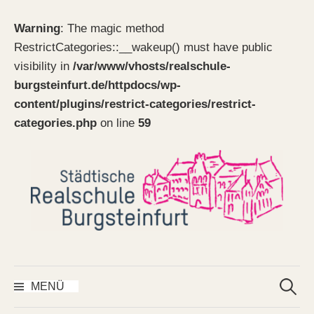
Warning
: The magic method
RestrictCategories::__wakeup() must have public
visibility in
/var/www/vhosts/realschule-
burgsteinfurt.de/httpdocs/wp-
content/plugins/restrict-categories/restrict-
categories.php
on line
59
Springe
zum
Inhalt
Suchen
nach:
MENÜ