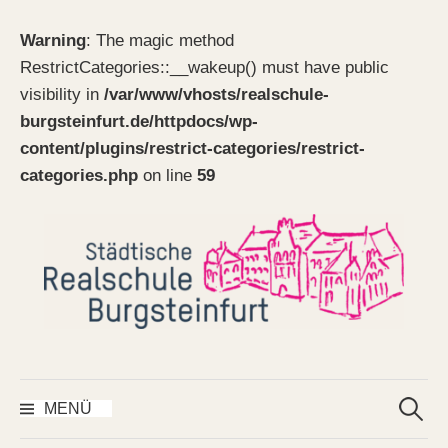
Warning
: The magic method
RestrictCategories::__wakeup() must have public
visibility in
/var/www/vhosts/realschule-
burgsteinfurt.de/httpdocs/wp-
content/plugins/restrict-categories/restrict-
categories.php
on line
59
Springe
zum
Inhalt
Suchen
nach:
MENÜ