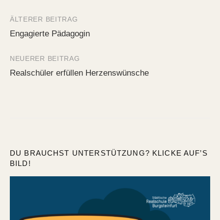
ÄLTERER BEITRAG
Beitrags-
Engagierte Pädagogin
Navigation
NEUERER BEITRAG
Realschüler erfüllen Herzenswünsche
DU BRAUCHST UNTERSTÜTZUNG? KLICKE AUF’S
BILD!