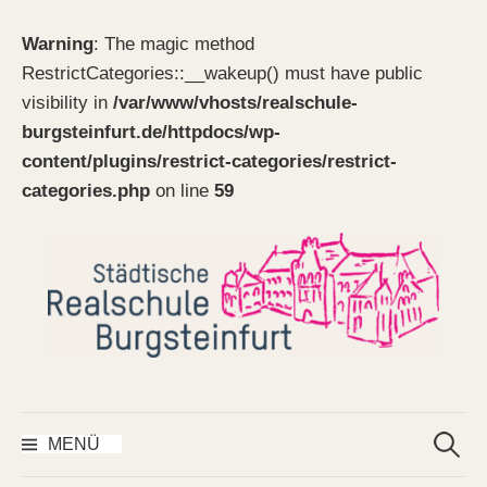
Warning
: The magic method
RestrictCategories::__wakeup() must have public
visibility in
/var/www/vhosts/realschule-
burgsteinfurt.de/httpdocs/wp-
content/plugins/restrict-categories/restrict-
categories.php
on line
59
Springe
zum
Inhalt
Suchen
nach:
MENÜ