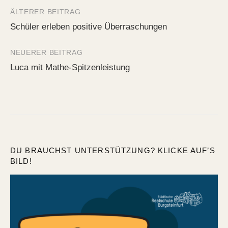
ÄLTERER BEITRAG
Beitrags-
Schüler erleben positive Überraschungen
Navigation
NEUERER BEITRAG
Luca mit Mathe-Spitzenleistung
DU BRAUCHST UNTERSTÜTZUNG? KLICKE AUF’S
BILD!