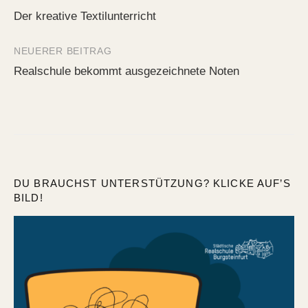
Beitrags-
Der kreative Textilunterricht
Navigation
NEUERER BEITRAG
Realschule bekommt ausgezeichnete Noten
DU BRAUCHST UNTERSTÜTZUNG? KLICKE AUF’S
BILD!