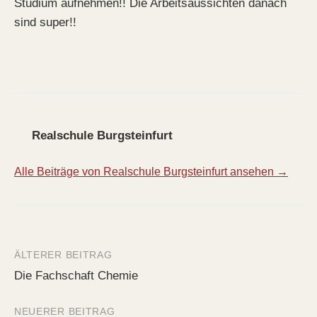
Studium aufnehmen!! Die Arbeitsaussichten danach
sind super!!
Realschule Burgsteinfurt
Alle Beiträge von Realschule Burgsteinfurt ansehen →
ÄLTERER BEITRAG
Beitrags-
Die Fachschaft Chemie
Navigation
NEUERER BEITRAG