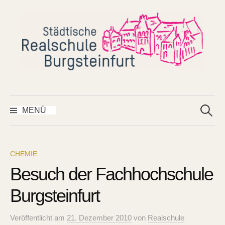
Springe
zum
Inhalt
Suchen
nach:
MENÜ
CHEMIE
Besuch der Fachhochschule
Burgsteinfurt
Veröffentlicht
am
21. Dezember 2010
von
Realschule