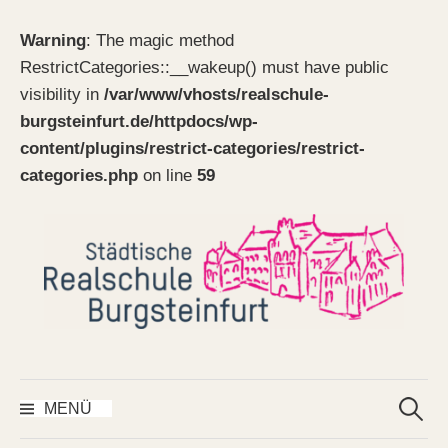
Warning
: The magic method
RestrictCategories::__wakeup() must have public
visibility in
/var/www/vhosts/realschule-
burgsteinfurt.de/httpdocs/wp-
content/plugins/restrict-categories/restrict-
categories.php
on line
59
Springe
zum
Inhalt
Suchen
nach:
MENÜ