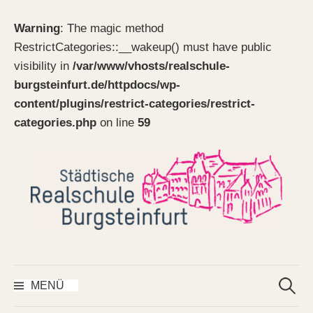
Warning
: The magic method
RestrictCategories::__wakeup() must have public
visibility in
/var/www/vhosts/realschule-
burgsteinfurt.de/httpdocs/wp-
content/plugins/restrict-categories/restrict-
categories.php
on line
59
Springe
zum
Inhalt
Suchen
nach:
MENÜ