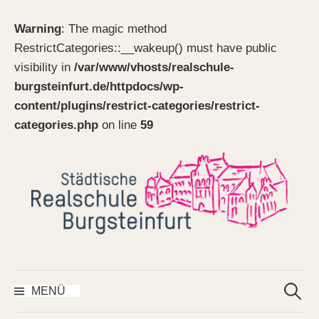
Warning
: The magic method
RestrictCategories::__wakeup() must have public
visibility in
/var/www/vhosts/realschule-
burgsteinfurt.de/httpdocs/wp-
content/plugins/restrict-categories/restrict-
categories.php
on line
59
Springe
zum
Inhalt
Suchen
nach:
MENÜ