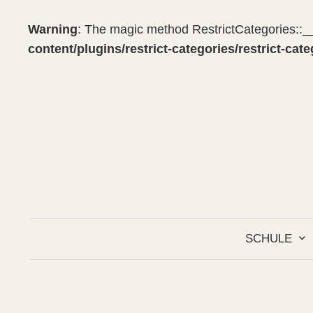
Warning
: The magic method RestrictCategories::__
content/plugins/restrict-categories/restrict-cat
Springe
zum
Inhalt
SCHULE