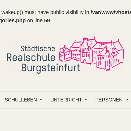
wakeup() must have public visibility in
/var/www/vhosts
egories.php
on line
59
SCHULLEBEN
UNTERRICHT
PERSONEN