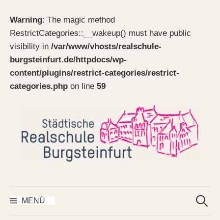
Warning
: The magic method
RestrictCategories::__wakeup() must have public
visibility in
/var/www/vhosts/realschule-
burgsteinfurt.de/httpdocs/wp-
content/plugins/restrict-categories/restrict-
categories.php
on line
59
Springe
zum
Inhalt
Suchen
nach:
MENÜ