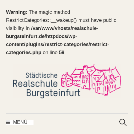
Warning
: The magic method
RestrictCategories::__wakeup() must have public
visibility in
/var/www/vhosts/realschule-
burgsteinfurt.de/httpdocs/wp-
content/plugins/restrict-categories/restrict-
categories.php
on line
59
Springe
zum
Inhalt
Suchen
nach:
MENÜ