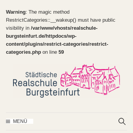
Warning
: The magic method
RestrictCategories::__wakeup() must have public
visibility in
/var/www/vhosts/realschule-
burgsteinfurt.de/httpdocs/wp-
content/plugins/restrict-categories/restrict-
categories.php
on line
59
Springe
zum
Inhalt
Suchen
nach:
MENÜ