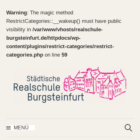
Warning
: The magic method
RestrictCategories::__wakeup() must have public
visibility in
/var/www/vhosts/realschule-
burgsteinfurt.de/httpdocs/wp-
content/plugins/restrict-categories/restrict-
categories.php
on line
59
Springe
zum
Inhalt
Suchen
nach:
MENÜ