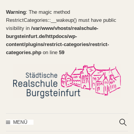
Warning
: The magic method
RestrictCategories::__wakeup() must have public
visibility in
/var/www/vhosts/realschule-
burgsteinfurt.de/httpdocs/wp-
content/plugins/restrict-categories/restrict-
categories.php
on line
59
Springe
zum
Inhalt
Suchen
nach:
MENÜ