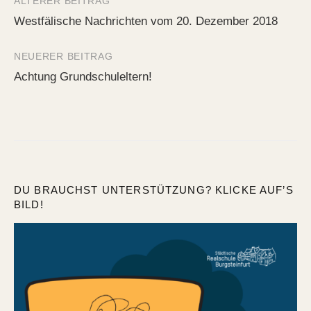
ÄLTERER BEITRAG
Beitrags-
Westfälische Nachrichten vom 20. Dezember 2018
Navigation
NEUERER BEITRAG
Achtung Grundschuleltern!
DU BRAUCHST UNTERSTÜTZUNG? KLICKE AUF’S
BILD!