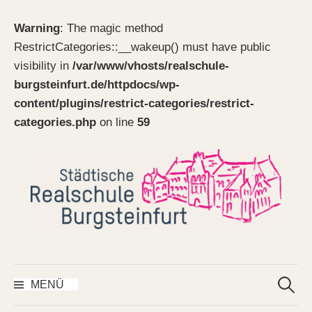
Warning
: The magic method
RestrictCategories::__wakeup() must have public
visibility in
/var/www/vhosts/realschule-
burgsteinfurt.de/httpdocs/wp-
content/plugins/restrict-categories/restrict-
categories.php
on line
59
Springe
zum
Inhalt
Suchen
nach:
MENÜ