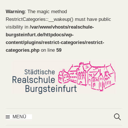
Warning
: The magic method
RestrictCategories::__wakeup() must have public
visibility in
/var/www/vhosts/realschule-
burgsteinfurt.de/httpdocs/wp-
content/plugins/restrict-categories/restrict-
categories.php
on line
59
Springe
zum
Inhalt
Suchen
nach:
MENÜ