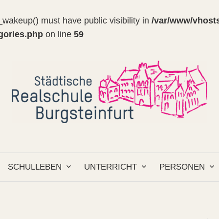
wakeup() must have public visibility in
/var/www/vhosts
egories.php
on line
59
SCHULLEBEN
UNTERRICHT
PERSONEN