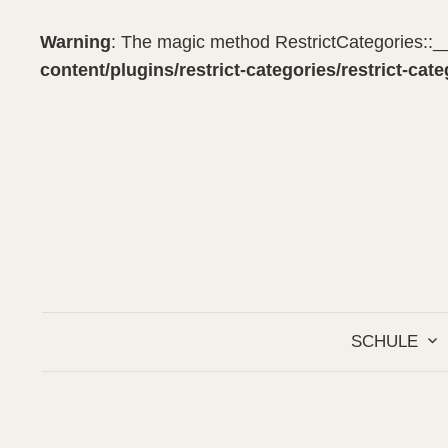
Warning
: The magic method RestrictCategories::__
content/plugins/restrict-categories/restrict-cat
Springe
zum
Inhalt
SCHULE