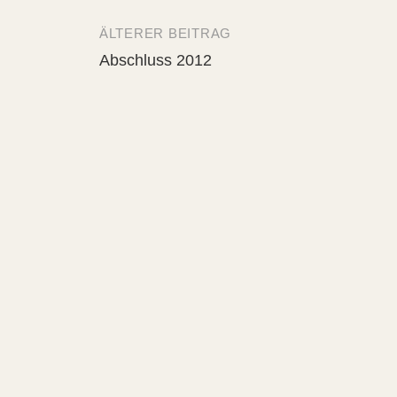
ÄLTERER BEITRAG
Beitrags-
Abschluss 2012
Navigation