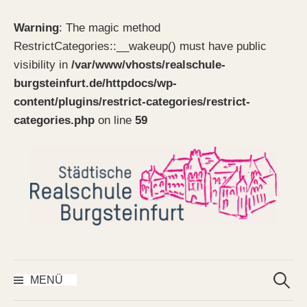
Warning
: The magic method
RestrictCategories::__wakeup() must have public
visibility in
/var/www/vhosts/realschule-
burgsteinfurt.de/httpdocs/wp-
content/plugins/restrict-categories/restrict-
categories.php
on line
59
Springe
zum
Inhalt
Suchen
nach:
MENÜ