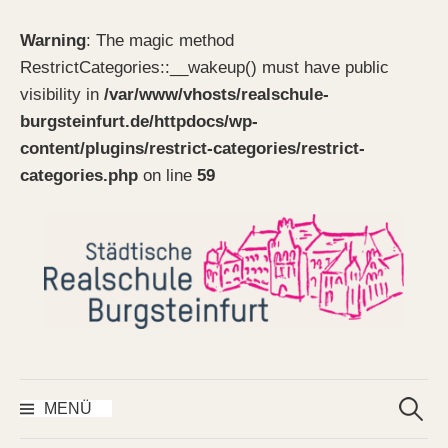
Warning
: The magic method
RestrictCategories::__wakeup() must have public
visibility in
/var/www/vhosts/realschule-
burgsteinfurt.de/httpdocs/wp-
content/plugins/restrict-categories/restrict-
categories.php
on line
59
Springe
zum
Inhalt
Suchen
nach:
MENÜ