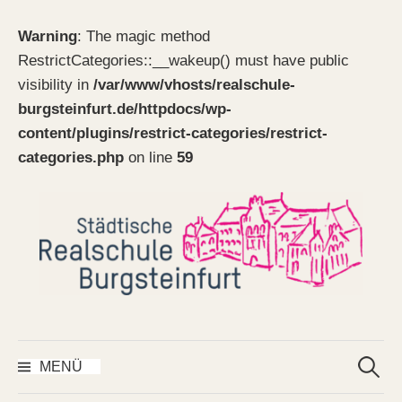
Warning
: The magic method
RestrictCategories::__wakeup() must have public
visibility in
/var/www/vhosts/realschule-
burgsteinfurt.de/httpdocs/wp-
content/plugins/restrict-categories/restrict-
categories.php
on line
59
Springe
zum
Inhalt
Suchen
nach:
MENÜ