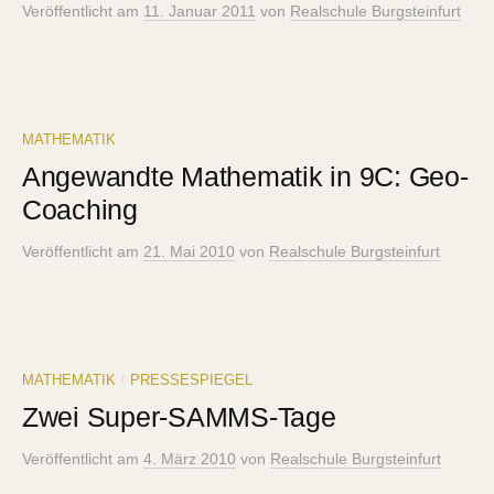
Veröffentlicht
am
11. Januar 2011
von
Realschule Burgsteinfurt
MATHEMATIK
Angewandte Mathematik in 9C: Geo-
Coaching
Veröffentlicht
am
21. Mai 2010
von
Realschule Burgsteinfurt
MATHEMATIK
PRESSESPIEGEL
/
Zwei Super-SAMMS-Tage
Veröffentlicht
am
4. März 2010
von
Realschule Burgsteinfurt