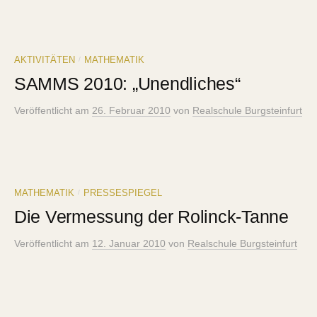
AKTIVITÄTEN
MATHEMATIK
/
SAMMS 2010: „Unendliches“
Veröffentlicht
am
26. Februar 2010
von
Realschule Burgsteinfurt
MATHEMATIK
PRESSESPIEGEL
/
Die Vermessung der Rolinck-Tanne
Veröffentlicht
am
12. Januar 2010
von
Realschule Burgsteinfurt