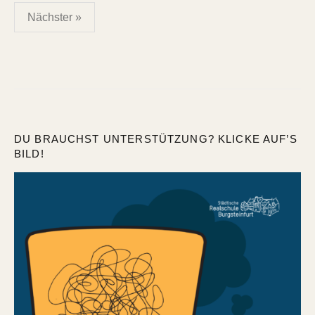
Seitennummerierung
Nächster »
der
Beiträge
DU BRAUCHST UNTERSTÜTZUNG? KLICKE AUF’S
BILD!