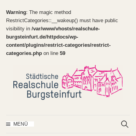
Warning
: The magic method
RestrictCategories::__wakeup() must have public
visibility in
/var/www/vhosts/realschule-
burgsteinfurt.de/httpdocs/wp-
content/plugins/restrict-categories/restrict-
categories.php
on line
59
Springe
zum
Inhalt
Suchen
nach:
MENÜ