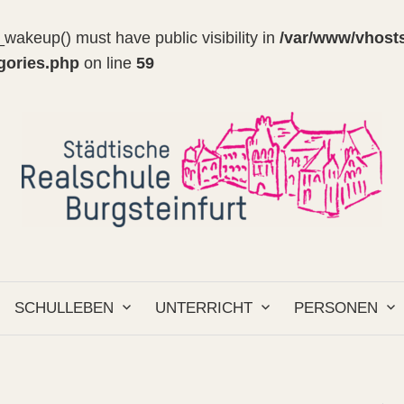
wakeup() must have public visibility in
/var/www/vhosts
egories.php
on line
59
SCHULLEBEN
UNTERRICHT
PERSONEN