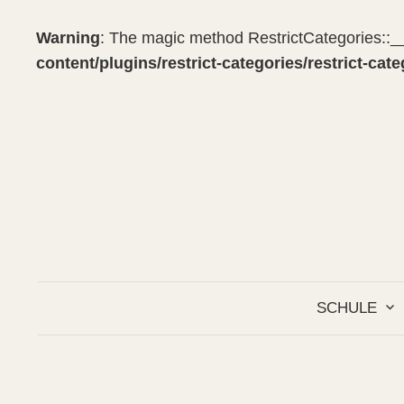
Warning
: The magic method RestrictCategories::__
content/plugins/restrict-categories/restrict-cat
Springe
zum
Inhalt
SCHULE