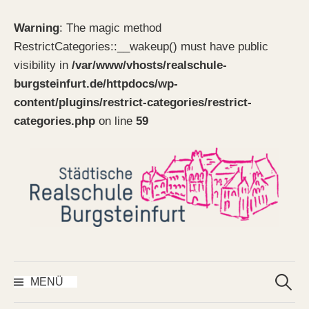
Warning
: The magic method
RestrictCategories::__wakeup() must have public
visibility in
/var/www/vhosts/realschule-
burgsteinfurt.de/httpdocs/wp-
content/plugins/restrict-categories/restrict-
categories.php
on line
59
Springe
zum
Inhalt
Suchen
nach:
MENÜ